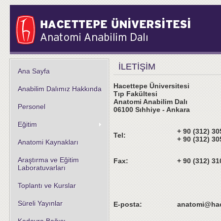
İLETİŞİM
Ana Sayfa
Hacettepe Üniversitesi
Anabilim Dalımız Hakkında
Tıp Fakültesi
Anatomi Anabilim Dalı
Personel
06100 Sıhhiye - Ankara
Eğitim
+ 90 (312) 30
Tel:
+ 90 (312) 30
Anatomi Kaynakları
Araştırma ve Eğitim
Fax:
+ 90 (312) 31
Laboratuvarları
Toplantı ve Kurslar
Süreli Yayınlar
E-posta:
anatomi@hac